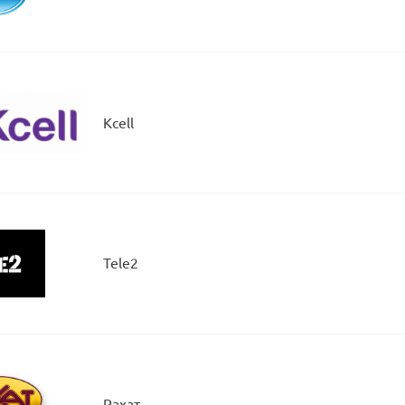
Kcell
Tele2
Рахат