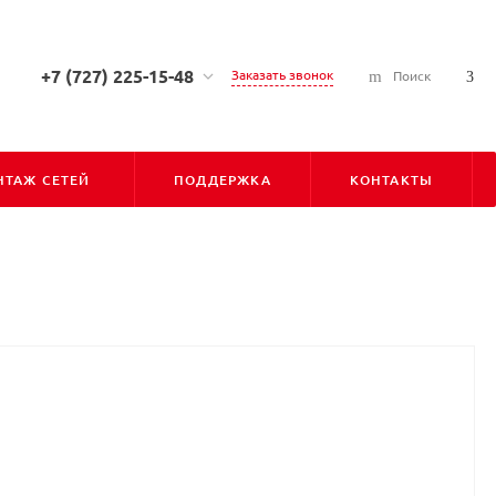
+7 (727) 225-15-48
Заказать звонок
Поиск
+7 (727) 225-15-48
г. Алматы, ул. Сарсена
Аманжолова, д. 7, 050010
ТАЖ СЕТЕЙ
ПОДДЕРЖКА
КОНТАКТЫ
Пн-Пт: С 9:00 до 18:00
Cб-Вс: Выходной
info@pioner.kz
+7 (747) 828-31-06
г. Астана, ул. Бараева, д. 16,
Блок-Б, оф-202 (БЦ "ЛИГА"),
010000
Пн-Пт: С 9:00 до 18:00
Cб-Вс: Выходной
astana@pioner.kz