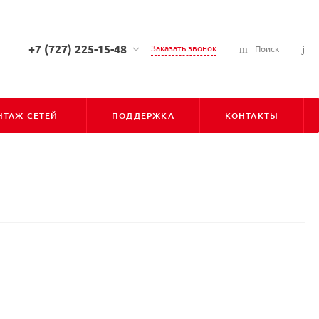
+7 (727) 225-15-48
Заказать звонок
Поиск
+7 (727) 225-15-48
г. Алматы, ул. Сарсена
Аманжолова, д. 7, 050010
ТАЖ СЕТЕЙ
ПОДДЕРЖКА
КОНТАКТЫ
Пн-Пт: С 9:00 до 18:00
Cб-Вс: Выходной
info@pioner.kz
+7 (747) 828-31-06
г. Астана, ул. Бараева, д. 16,
Блок-Б, оф-202 (БЦ "ЛИГА"),
010000
Пн-Пт: С 9:00 до 18:00
Cб-Вс: Выходной
astana@pioner.kz