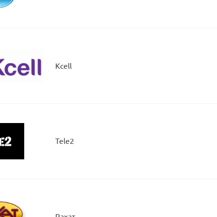
Kcell
Tele2
Рахат