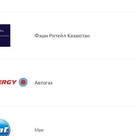
Фэшн Ритейл Казахстан
Автогаз
Миг