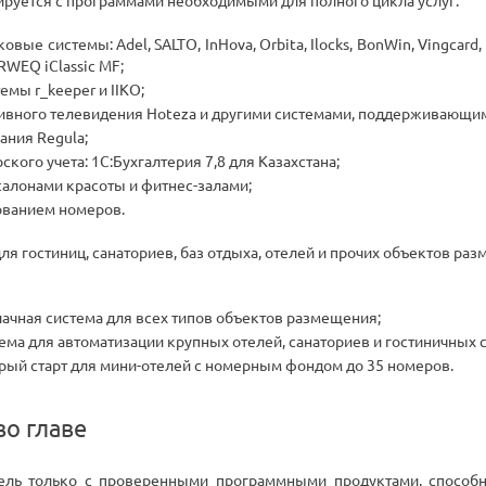
рируется с программами необходимыми для полного цикла услуг:
ые системы: Adel, SALTO, InHova, Orbita, Ilocks, BonWin, Vingcard, B
RWEQ iClassic MF;
емы r_keeper и IIKO;
ивного телевидения Hoteza и другими системами, поддерживающими
ания Regula;
ского учета: 1С:Бухгалтерия 7,8 для Казахстана;
 салонами красоты и фитнес-залами;
ованием номеров.
 для гостиниц, санаториев, баз отдыха, отелей и прочих объектов 
блачная система для всех типов объектов размещения;
тема для автоматизации крупных отелей, санаториев и гостиничных с
ыстрый старт для мини-отелей с номерным фондом до 35 номеров.
о главе
тель только с проверенными программными продуктами, способ