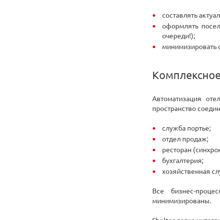
составлять актуа
оформлять посел
очереди!);
минимизировать о
Комплексное
Автоматизация оте
пространство соедин
служба портье;
отдел продаж;
ресторан (синхро
бухгалтерия;
хозяйственная сл
Все бизнес-проце
минимизированы.