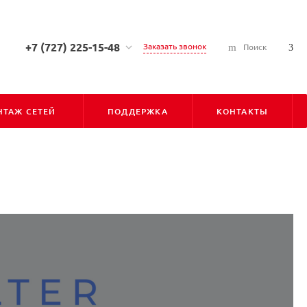
+7 (727) 225-15-48
Заказать звонок
Поиск
+7 (727) 225-15-48
г. Алматы, ул. Сарсена
Аманжолова, д. 7, 050010
ТАЖ СЕТЕЙ
ПОДДЕРЖКА
КОНТАКТЫ
Пн-Пт: С 9:00 до 18:00
Cб-Вс: Выходной
info@pioner.kz
+7 (747) 828-31-06
г. Астана, ул. Бараева, д. 16,
Блок-Б, оф-202 (БЦ "ЛИГА"),
010000
Пн-Пт: С 9:00 до 18:00
Cб-Вс: Выходной
astana@pioner.kz