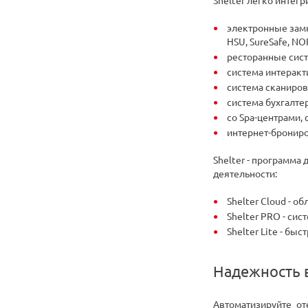
Shelter легко интег
электронные замков
HSU, SureSafe, NO
ресторанные сист
система интеракт
система сканиров
система бухгалтер
со Spa-центрами,
интернет-бронир
Shelter - программа
деятельности:
Shelter Cloud - о
Shelter PRO - сис
Shelter Lite - б
Надежность в
Автоматизируйте о