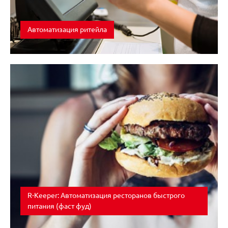
Автоматизация ритейла
R-Keeper: Автоматизация ресторанов быстрого
питания (фаст фуд)