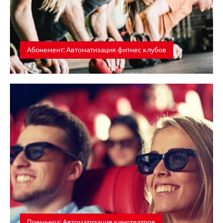
Абонемент: Автоматизация фитнес клубов
Премьера: Автоматизация кинотеатров