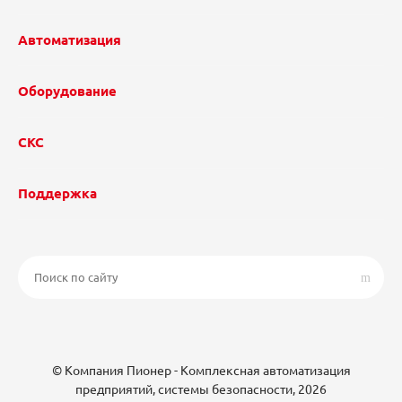
Автоматизация
Оборудование
СКС
Поддержка
© Компания Пионер - Комплексная автоматизация
предприятий, системы безопасности, 2026