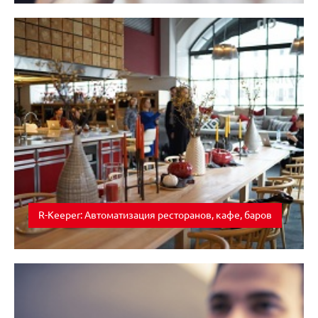
R-Keeper: Автоматизация ресторанов, кафе, баров