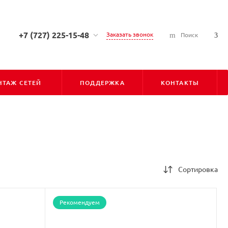
+7 (727) 225-15-48
Заказать звонок
Поиск
+7 (727) 225-15-48
г. Алматы, ул. Сарсена
Аманжолова, д. 7, 050010
ТАЖ СЕТЕЙ
ПОДДЕРЖКА
КОНТАКТЫ
Пн-Пт: С 9:00 до 18:00
Cб-Вс: Выходной
info@pioner.kz
+7 (747) 828-31-06
г. Астана, ул. Бараева, д. 16,
Блок-Б, оф-202 (БЦ "ЛИГА"),
010000
Сортировка
Пн-Пт: С 9:00 до 18:00
Cб-Вс: Выходной
astana@pioner.kz
Рекомендуем