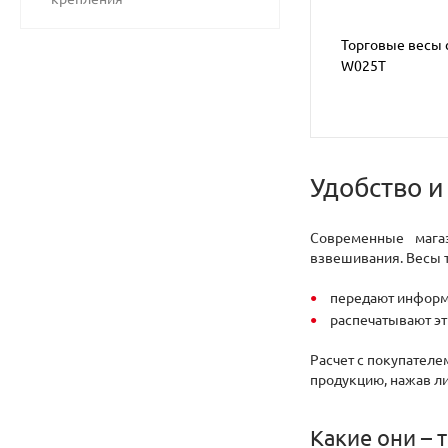
Торговые весы с
W025T
Удобство и
Современные магаз
взвешивания. Весы 
передают информа
распечатывают эт
Расчет с покупателе
продукцию, нажав ли
Какие они – 