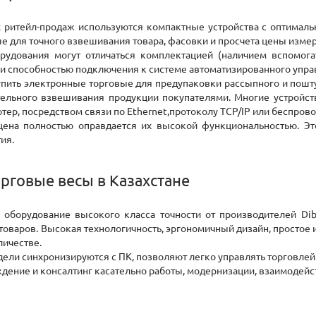
х ритейл-продаж используются компактные устройства с оптимал
е для точного взвешивания товара, фасовки и просчета цены изме
удования могут отличаться комплектацией (наличием вспомога
) и способностью подключения к системе автоматизированного упр
пить электронные торговые для предупаковки рассыпного и поштуч
тельного взвешивания продукции покупателями. Многие устройст
тер, посредством связи по Ethernet,протоколу TCP/IP или беспрово
цена полностью оправдается их высокой функциональностью. Эт
ия.
рговые весы в Казахстане
е оборудование высокого класса точности от производителей Di
товаров. Высокая технологичность, эргономичный дизайн, просто
личестве.
ели синхронизируются с ПК, позволяют легко управлять торговлей
дение и консалтинг касательно работы, модернизации, взаимодейс