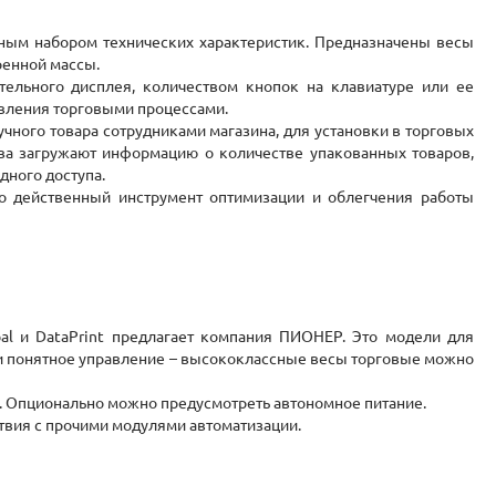
ьным набором технических характеристик. Предназначены весы
ренной массы.
тельного дисплея, количеством кнопок на клавиатуре или ее
авления торговыми процессами.
ного товара сотрудниками магазина, для установки в торговых
ва загружают информацию о количестве упакованных товаров,
дного доступа.
о действенный инструмент оптимизации и облегчения работы
bal и DataPrint предлагает компания ПИОНЕР. Это модели для
е и понятное управление – высококлассные весы торговые можно
. Опционально можно предусмотреть автономное питание.
твия с прочими модулями автоматизации.