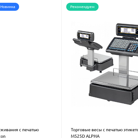
Новинка
Рекомендуем
живания с печатью
Торговые весы с печатью этикето
con
M525D ALPHA