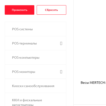
POS-системы
POS-терминалы
POS-компьютеры
POS-мониторы
Весы MERTECH 
Киоски самообслуживания
ККМ и фискальные
регистраторы