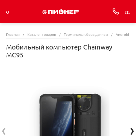
Главная
/
Каталог товаров
/
Терминалы сбора данных
/
Android Те
Мобильный компьютер Chainway
MC95
‹
›