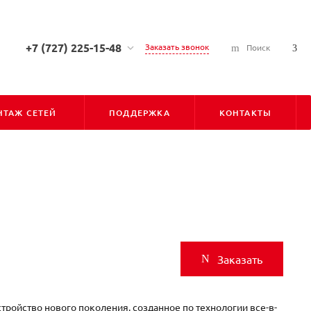
+7 (727) 225-15-48
Заказать звонок
Поиск
+7 (727) 225-15-48
г. Алматы, ул. Сарсена
Аманжолова, д. 7, 050010
ТАЖ СЕТЕЙ
ПОДДЕРЖКА
КОНТАКТЫ
Пн-Пт: С 9:00 до 18:00
Cб-Вс: Выходной
info@pioner.kz
+7 (747) 828-31-06
г. Астана, ул. Бараева, д. 16,
Блок-Б, оф-202 (БЦ "ЛИГА"),
010000
Пн-Пт: С 9:00 до 18:00
Cб-Вс: Выходной
Заказать
astana@pioner.kz
тройство нового поколения, созданное по технологии все-в-