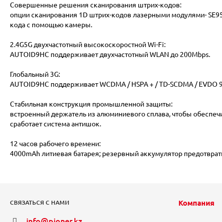
Совершенные решения сканирования штрих-кодов:
опции сканирования 1D штрих-кодов лазерными модулями- SE955, 
кода с помощью камеры.
2.4G5G двухчастотный высокоскоростной Wi-Fi:
AUTOID9HC поддерживает двухчастотный WLAN до 200Mbps.
Глобальный 3G:
AUTOID9HC поддерживает WCDMA / HSPA + / TD-SCDMA / EVDO 9
Стабильная конструкция промышленной защиты:
встроенный держатель из алюминиевого сплава, чтобы обеспечит
сработает система антишок.
12 часов рабочего времени:
4000mAh литиевая батарея; резервный аккумулятор предотврати
Компания
СВЯЗАТЬСЯ С НАМИ
info@pioner.kz