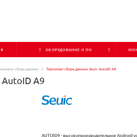
ИЯ
ОБОРУДОВАНИЕ И ПО
МОН
рминалы сбора данных
/
Терминал сбора данных Seuic AutoID A9
 AutoID A9
AUTOID9 - высокопроизводительное Android ус