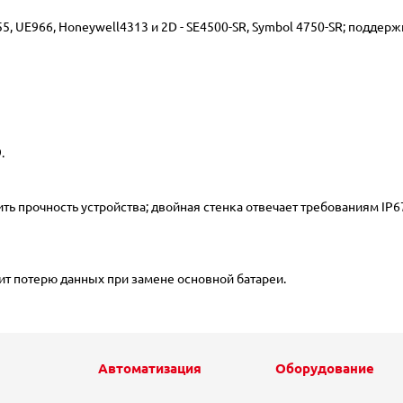
UE966, Honeywell4313 и 2D - SE4500-SR, Symbol 4750-SR; поддержи
.
ь прочность устройства; двойная стенка отвечает требованиям IP67
т потерю данных при замене основной батареи.
Автоматизация
Оборудование