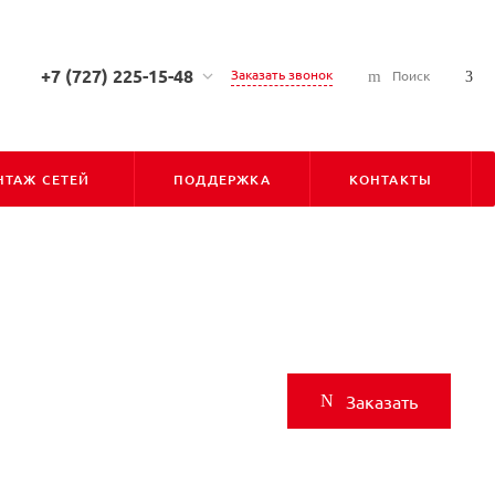
+7 (727) 225-15-48
Заказать звонок
Поиск
+7 (727) 225-15-48
г. Алматы, ул. Сарсена
Аманжолова, д. 7, 050010
ТАЖ СЕТЕЙ
ПОДДЕРЖКА
КОНТАКТЫ
Пн-Пт: С 9:00 до 18:00
Cб-Вс: Выходной
info@pioner.kz
+7 (747) 828-31-06
г. Астана, ул. Бараева, д. 16,
Блок-Б, оф-202 (БЦ "ЛИГА"),
010000
Пн-Пт: С 9:00 до 18:00
Заказать
Cб-Вс: Выходной
astana@pioner.kz