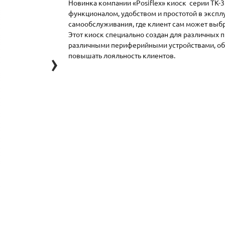
Новинка компании «Posiflex» киоск серии TK-
функционалом, удобством и простотой в эксплу
самообслуживания, где клиент сам может выбрат
Этот киоск специально создан для различных
различными периферийными устройствами, обе
›
повышать лояльность клиентов.