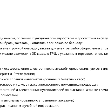
зайном, большим функционалом, удобством и простотой в эксплуа
брать, заказать, и оплатить свой заказ по безналу;
 электронной очереди , заказа документов, либо оформления спра
х можно разместить 3D модель ТРЦ, с указанием торговых точек, т
 и осуществления электронных платежей через локальную сеть или
ернет и IP телефонии;
нной справки и автоматизированных билетных касс;
товаров и услуг, а также электронного помощника продавцам;
зентаций и электронных путеводителей по выставке, а также сдач
процессами;
ти автоматизированного управления заказами;
 расписаниям и учебной информации;