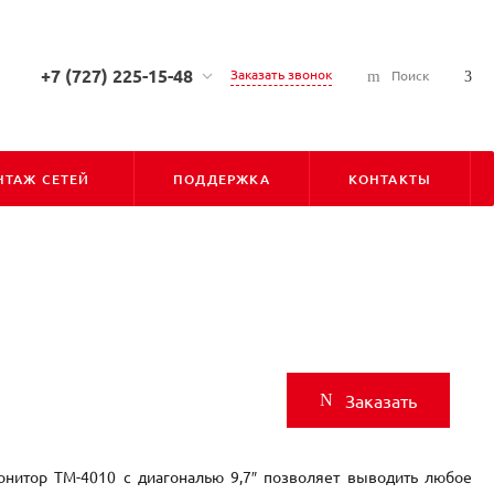
+7 (727) 225-15-48
Заказать звонок
Поиск
+7 (727) 225-15-48
г. Алматы, ул. Сарсена
Аманжолова, д. 7, 050010
ТАЖ СЕТЕЙ
ПОДДЕРЖКА
КОНТАКТЫ
Пн-Пт: С 9:00 до 18:00
Cб-Вс: Выходной
info@pioner.kz
+7 (747) 828-31-06
г. Астана, ул. Бараева, д. 16,
Блок-Б, оф-202 (БЦ "ЛИГА"),
010000
Пн-Пт: С 9:00 до 18:00
Заказать
Cб-Вс: Выходной
astana@pioner.kz
нитор ТM-4010 с диагональю 9,7″ позволяет выводить любое