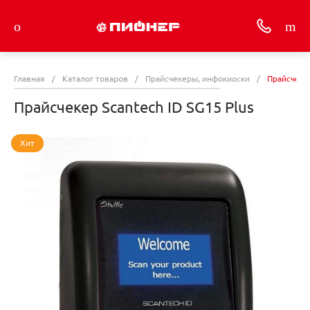
Главная
/
Каталог товаров
/
Прайсчекеры, инфокиоски
/
Прайсчекер
Прайсчекер Scantech ID SG15 Plus
Хит