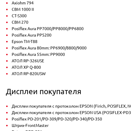
Axiohm 794
CBM 1000 II
CT-S300
CBM 270
Posiflex Aura PP7000/PP8000/PP6800
Posiflex Aura PP5200
Epson TM-T88
Posiflex Aura 80mm: PP6900/8800/9000
Posiflex Aura 55mm: PP9000
АТОЛ RP-326USE
АТОЛ XP Q-800
АТОЛ RP-820USW
Дисплеи покупателя
Дисплеи покупателя с протоколом EPSON (Firich, POSIFLEX, NCR
Дисплеи покупателя с протоколом EPSON USA (POSIFLEX-PD30
Posiflex PD-201/PD-309/PD-320/PD-340/PD-350
Штрих-FrontMaster