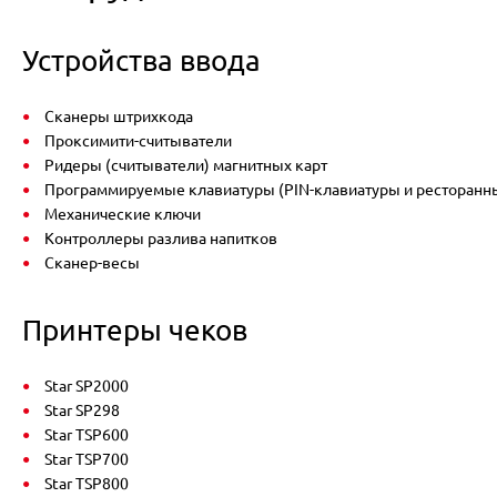
Устройства ввода
Сканеры штрихкода
Проксимити-считыватели
Ридеры (считыватели) магнитных карт
Программируемые клавиатуры (PIN-клавиатуры и ресторанн
Механические ключи
Контроллеры разлива напитков
Сканер-весы
Принтеры чеков
Star SP2000
Star SP298
Star TSP600
Star TSP700
Star TSP800