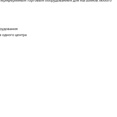
ния периферийным торговым оборудованием для магазинов любого
рудования
 одного центра