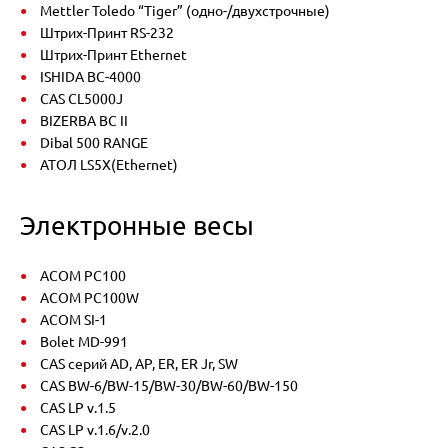
Mettler Toledo “Tiger” (одно-/двухстрочные)
Штрих-Принт RS-232
Штрих-Принт Ethernet
ISHIDA ВС-4000
CAS CL5000J
BIZERBA BC II
Dibal 500 RANGE
АТОЛ LS5X(Ethernet)
Электронные весы
ACOM PC100
ACOM PC100W
ACOM SI-1
Bolet MD-991
CAS серий AD, AP, ER, ER Jr, SW
CAS BW-6/BW-15/BW-30/BW-60/BW-150
CAS LP v.1.5
CAS LP v.1.6/v.2.0