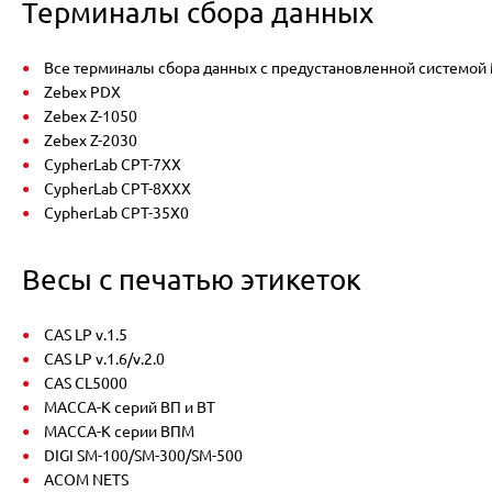
Терминалы сбора данных
Все терминалы сбора данных с предустановленной системой M
Zebex PDX
Zebex Z-1050
Zebex Z-2030
CypherLab CPT-7XX
CypherLab CPT-8XXX
CypherLab CPT-35X0
Весы с печатью этикеток
CAS LP v.1.5
CAS LP v.1.6/v.2.0
CAS CL5000
МАССА-К серий ВП и ВТ
МАССА-К серии ВПМ
DIGI SM-100/SM-300/SM-500
ACOM NETS