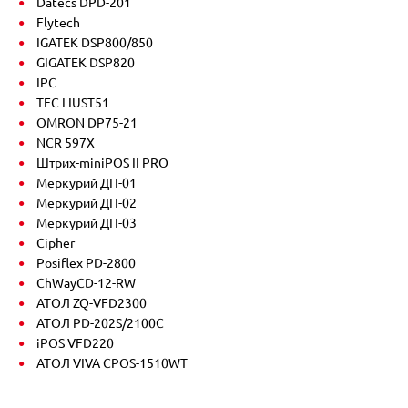
Datecs DPD-201
Flytech
IGATEK DSP800/850
GIGATEK DSP820
IPC
TEC LIUST51
OMRON DP75-21
NCR 597X
Штрих-miniPOS II PRO
Меркурий ДП-01
Меркурий ДП-02
Меркурий ДП-03
Cipher
Posiflex PD-2800
ChWayCD-12-RW
АТОЛ ZQ-VFD2300
АТОЛ PD-202S/2100C
iPOS VFD220
АТОЛ VIVA CPOS-1510WT