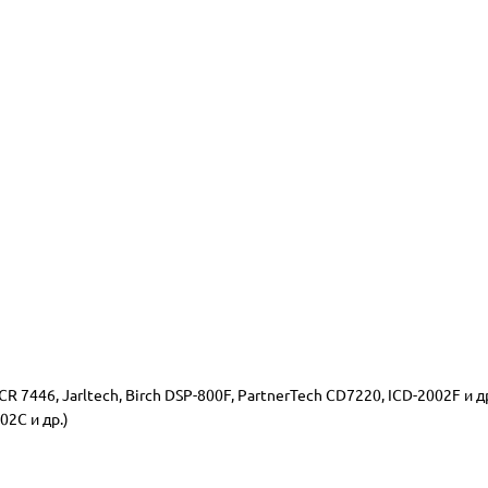
 7446, Jarltech, Birch DSP-800F, PartnerTech CD7220, ICD-2002F и др
2C и др.)