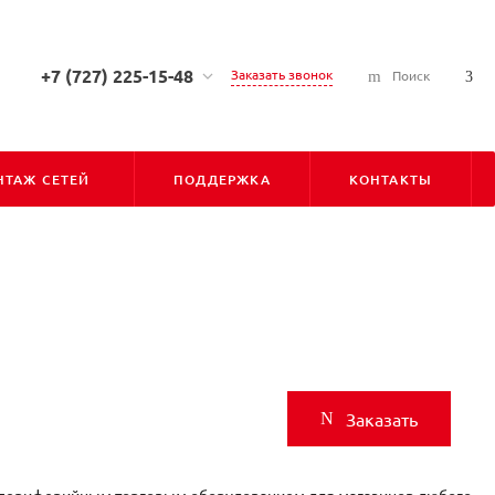
+7 (727) 225-15-48
Заказать звонок
Поиск
+7 (727) 225-15-48
г. Алматы, ул. Сарсена
Аманжолова, д. 7, 050010
ТАЖ СЕТЕЙ
ПОДДЕРЖКА
КОНТАКТЫ
Пн-Пт: С 9:00 до 18:00
Cб-Вс: Выходной
info@pioner.kz
+7 (747) 828-31-06
г. Астана, ул. Бараева, д. 16,
Блок-Б, оф-202 (БЦ "ЛИГА"),
010000
Пн-Пт: С 9:00 до 18:00
Cб-Вс: Выходной
Заказать
astana@pioner.kz