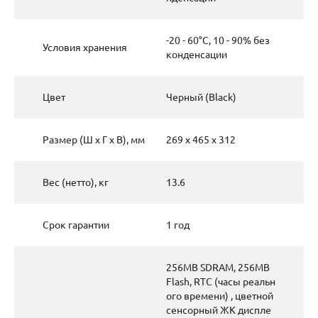
-20 - 60°C, 10 - 90% без
Условия хранения
конденсации
Цвет
Черный (Black)
Размер (Ш х Г х В), мм
269 x 465 x 312
Вес (нетто), кг
13.6
Срок гарантии
1 год
256MB SDRAM, 256MB
Flash, RTC (часы реальн
ого времени) , цветной
сенсорный ЖК диспле