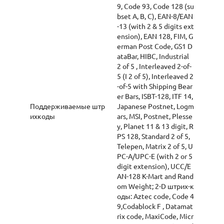
9, Code 93, Code 128 (su
bset A, B, C), EAN-8/EAN
-13 (with 2 & 5 digits ext
ension), EAN 128, FIM, G
erman Post Code, GS1 D
ataBar, HIBC, Industrial
2 of 5 , Interleaved 2-of-
5 (I 2 of 5), Interleaved 2
-of-5 with Shipping Bear
er Bars, ISBT-128, ITF 14,
Поддерживаемые штр
Japanese Postnet, Logm
ихкоды
ars, MSI, Postnet, Plesse
y, Planet 11 & 13 digit, R
PS 128, Standard 2 of 5,
Telepen, Matrix 2 of 5, U
PC-A/UPC-E (with 2 or 5
digit extension), UCC/E
AN-128 K-Mart and Rand
om Weight; 2-D штрих-к
оды: Aztec code, Code 4
9,Codablock F , Datamat
rix code, MaxiCode, Micr