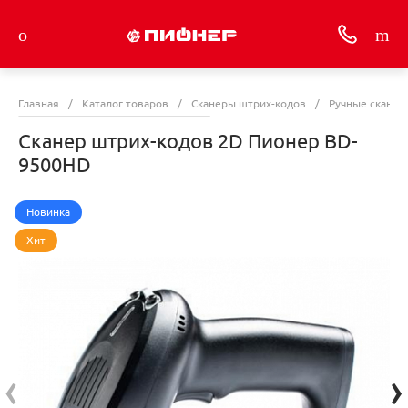
Главная
/
Каталог товаров
/
Сканеры штрих-кодов
/
Ручные сканер
Cканер штрих-кодов 2D Пионер BD-
9500HD
Новинка
Хит
‹
›