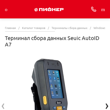
Главная
/
Каталог товаров
/
Терминалы сбора данных
/
Windows Те
Терминал сбора данных Seuic AutoID
A7
‹
›