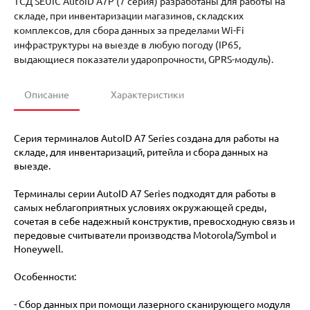
ТСД SEUIC AutoID A7P (7 серия) разработаны для работы на
складе, при инвентаризации магазинов, складских
комплексов, для сбора данных за пределами Wi-Fi
инфраструктуры на выезде в любую погоду (IP65,
выдающиеся показатели ударопрочности, GPRS-модуль).
Описание
Характеристики
Серия терминалов AutoID A7 Series создана для работы на
складе, для инвентаризаций, ритейла и сбора данных на
выезде.
Терминалы серии AutoID A7 Series подходят для работы в
самых неблагоприятных условиях окружающей среды,
сочетая в себе надежный конструктив, превосходную связь и
передовые считыватели производства Motorola/Symbol и
Honeywell.
Особенности:
- Cбор данных при помощи лазерного сканирующего модуля