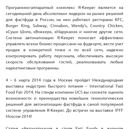
Программно-аппаратный комплекс R-Keeper является на
сегодняшний день абсолютным лидером на рынке решений
для фастфуда в России, на нем работают рестораны KFC,
Burger King, Subway, Cinnabon, Wendy’s, Country Chicken,
«Суши Шоп», «Воккер», «Марукамэ» и многие другие сети.
Система автоматизации R-Keeper помогает эффективно
управлять всеми бизнес-процессами на фудкорте, вести учет
продаж в конкретной точке и по всей сети, надежно
контролировать работу персонала, обеспечивать высокую
скорость обслуживания гостей, реализовывать любые
маркетинговые программы.
4 – 6 марта 2014 года в Москве пройдет Международная
выставка индустрии быстрого питания – International Fast
Food Fair 2014. На стенде компании UCS вы сможете оценить
возможности и преимущества новейших технологических
решений для автоматизации фастфуда в самой популярной
системе управления R-Keeper. До встречи на выставке IFFF
Moscow 2014!
Статья «Автоматизация в стиле Fast Food» в журнале