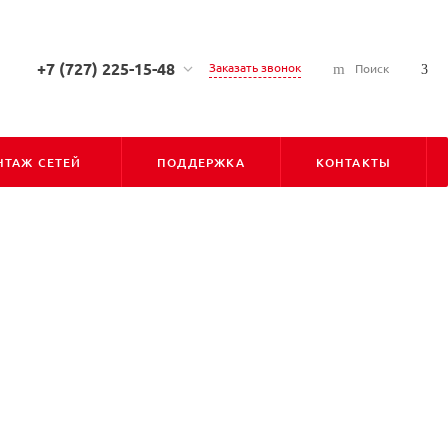
+7 (727) 225-15-48
Заказать звонок
Поиск
+7 (727) 225-15-48
г. Алматы, ул. Сарсена
Аманжолова, д. 7, 050010
ТАЖ СЕТЕЙ
ПОДДЕРЖКА
КОНТАКТЫ
Пн-Пт: С 9:00 до 18:00
Cб-Вс: Выходной
info@pioner.kz
+7 (747) 828-31-06
г. Астана, ул. Бараева, д. 16,
Блок-Б, оф-202 (БЦ "ЛИГА"),
010000
Пн-Пт: С 9:00 до 18:00
Cб-Вс: Выходной
astana@pioner.kz