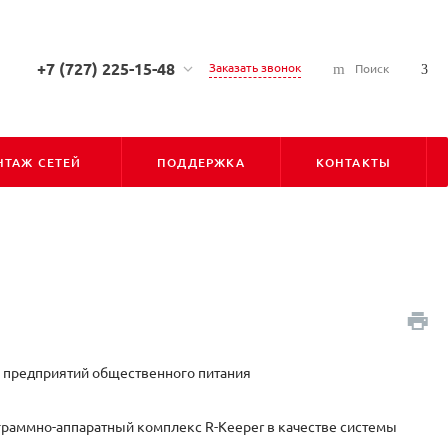
+7 (727) 225-15-48
Заказать звонок
Поиск
+7 (727) 225-15-48
г. Алматы, ул. Сарсена
Аманжолова, д. 7, 050010
ТАЖ СЕТЕЙ
ПОДДЕРЖКА
КОНТАКТЫ
Пн-Пт: С 9:00 до 18:00
Cб-Вс: Выходной
info@pioner.kz
+7 (747) 828-31-06
г. Астана, ул. Бараева, д. 16,
Блок-Б, оф-202 (БЦ "ЛИГА"),
010000
Пн-Пт: С 9:00 до 18:00
Cб-Вс: Выходной
0 предприятий общественного питания
astana@pioner.kz
граммно-аппаратный комплекс R-Keeper в качестве системы