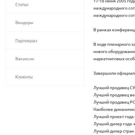
17-18 июня 2005 го
Статьи
международного сот
международного сот
Вендоры
В рамках конференци
Партнерам
В ходе пленарного з
нового оборудования
Вакансии
маркетинговых особ
Завершили официаль
Клиенты
Лучший продавец СУП
Лучший продавец вес
Лучший продавец PO
Наиболее динамично
Лучший проект года 
Лучший дилер года -
Лучший дилер стран 