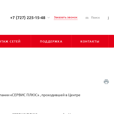
+7 (727) 225-15-48
Заказать звонок
Поиск
+7 (727) 225-15-48
г. Алматы, ул. Сарсена
Аманжолова, д. 7, 050010
ТАЖ СЕТЕЙ
ПОДДЕРЖКА
КОНТАКТЫ
Пн-Пт: С 9:00 до 18:00
Cб-Вс: Выходной
info@pioner.kz
+7 (747) 828-31-06
г. Астана, ул. Бараева, д. 16,
Блок-Б, оф-202 (БЦ "ЛИГА"),
010000
Пн-Пт: С 9:00 до 18:00
Cб-Вс: Выходной
мпании «СЕРВИС ПЛЮС» , проходившей в Центре
astana@pioner.kz