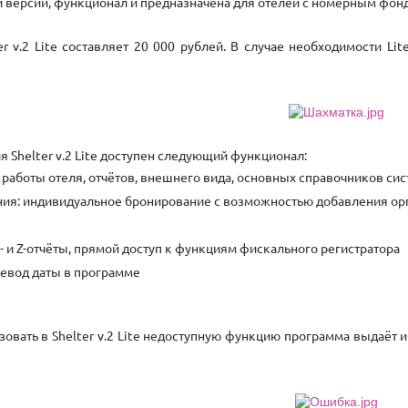
 версии, функционал и предназначена для отелей с номерным фон
er v.2 Lite составляет 20 000 рублей. В случае необходимости L
я Shelter v.2 Lite доступен следующий функционал:
работы отеля, отчётов, внешнего вида, основных справочников си
я: индивидуальное бронирование с возможностью добавления орга
X- и Z-отчёты, прямой доступ к функциям фискального регистратора
ревод даты в программе
овать в Shelter v.2 Lite недоступную функцию программа выдаёт 